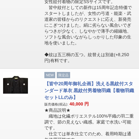
女性紋付着物の限定SSサイズです。
皆中紋付としての新作は15周年記念特価で
スタートしましたが、女性の弓道・能楽・武
道家の皆様からのリクエストに応え、新発売
にこぎつけました。絹に劣らない風合いでぎ
らつきが少なく、しなやかで薄手の縮緬地、
ソフトな風合いながらしっかりした印象の生
地を使いました。
◆紋は五三桐の五つ。紋替えは別途(+8,250
円)有料です。
NEW
限定品
【皆中20周年御礼企画】洗える黒紋付スタ
ンダード単衣 黒紋付男着物羽織【着物羽織
セットLLのみ】
40,000
円
販売価格(税込):
★商品説明★
織地は化繊ポリエステル100%平織の羽二重
調で、節の見えない織感。家庭で水洗い可能
です。
仕立ては単衣仕立てのため、着用時期は通