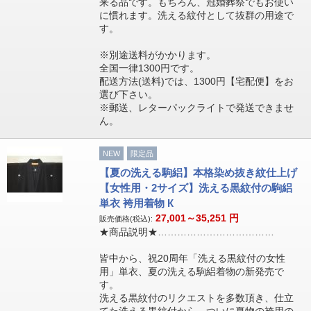
来る品です。もちろん、冠婚葬祭でもお使い
に慣れます。洗える紋付として抜群の用途で
す。
※別途送料がかかります。
全国一律1300円です。
配送方法(送料)では、1300円【宅配便】をお
選び下さい。
※郵送、レターパックライトで発送できませ
ん。
NEW
限定品
【夏の洗える駒絽】本格染め抜き紋仕上げ
【女性用・2サイズ】洗える黒紋付の駒絽
単衣 袴用着物 К
27,001～35,251
円
販売価格(税込):
★商品説明★………………………………
皆中から、祝20周年「洗える黒紋付の女性
用」単衣、夏の洗える駒絽着物の新発売で
す。
洗える黒紋付のリクエストを多数頂き、仕立