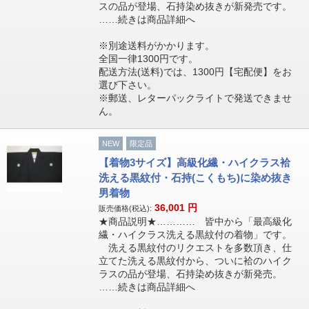
スの品が登場、石持染め抜きが新発売です。
……続きは商品詳細へ
※別途送料がかかります。
全国一律1300円です。
配送方法(送料)では、1300円【宅配便】をお
選び下さい。
※郵送、レターパックライトで発送できませ
ん。
NEW
限定品
【着物3サイズ】高級化繊・ハイクラス袷
洗える黒紋付・石持(こくもち)に染め抜き
男着物
36,001
円
販売価格(税込):
★商品説明★………… 皆中から「最高級化
繊・ハイクラス洗える黒紋付の着物」です。
洗える黒紋付のリクエストを多数頂き、仕
立てた洗える黒紋付から、ついに袷のハイク
ラスの品が登場、石持染め抜きが新発売。
……続きは商品詳細へ