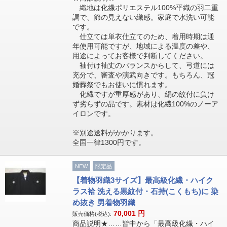
織地は化繊ポリエステル100%平織の羽二重
調で、節の見えない織感。家庭で水洗い可能
です。
仕立ては単衣仕立てのため、着用時期は通
年使用可能ですが、地域による温度の差や、
用途によってお客様で判断してください。
袖付け袖丈のバランスからして、弓道には
充分で、審査や演武向きです。もちろん、冠
婚葬祭でもお使いに慣れます。
化繊ですが重厚感があり、絹の紋付に負け
ず劣らずの品です。素材は化繊100%のノーア
イロンです。
※別途送料がかかります。
全国一律1300円です。
NEW
限定品
【着物羽織3サイズ】最高級化繊・ハイク
ラス袷 洗える黒紋付・石持(こくもち)に 染
め抜き 男着物羽織
70,001
円
販売価格(税込):
商品説明★……皆中から「最高級化繊・ハイ