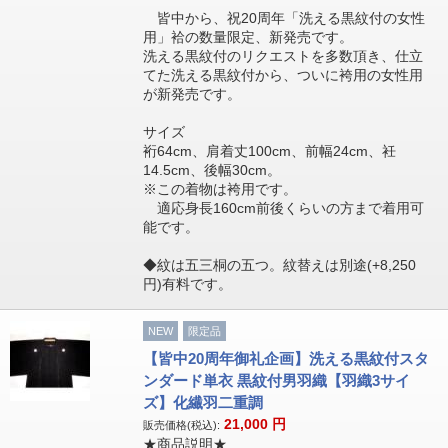
皆中から、祝20周年「洗える黒紋付の女性
用」袷の数量限定、新発売です。
洗える黒紋付のリクエストを多数頂き、仕立
てた洗える黒紋付から、ついに袴用の女性用
が新発売です。
サイズ
裄64cm、肩着丈100cm、前幅24cm、衽
14.5cm、後幅30cm。
※この着物は袴用です。
適応身長160cm前後くらいの方まで着用可
能です。
◆紋は五三桐の五つ。紋替えは別途(+8,250
円)有料です。
NEW
限定品
【皆中20周年御礼企画】洗える黒紋付スタ
ンダード単衣 黒紋付男羽織【羽織3サイ
ズ】化繊羽二重調
21,000
円
販売価格(税込):
★商品説明★