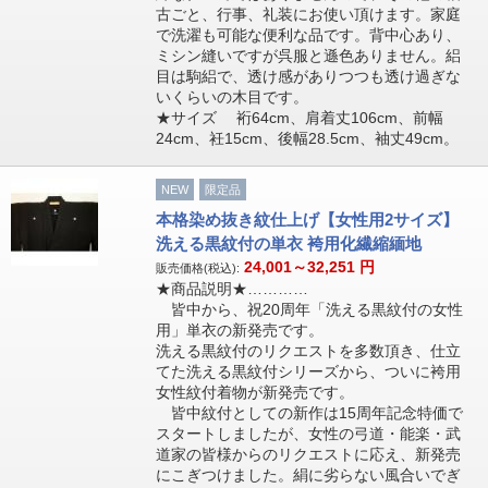
古ごと、行事、礼装にお使い頂けます。家庭
で洗濯も可能な便利な品です。背中心あり、
ミシン縫いですが呉服と遜色ありません。絽
目は駒絽で、透け感がありつつも透け過ぎな
いくらいの木目です。
★サイズ 裄64cm、肩着丈106cm、前幅
24cm、衽15cm、後幅28.5cm、袖丈49cm。
NEW
限定品
本格染め抜き紋仕上げ【女性用2サイズ】
洗える黒紋付の単衣 袴用化繊縮緬地
24,001～32,251
円
販売価格(税込):
★商品説明★…………
皆中から、祝20周年「洗える黒紋付の女性
用」単衣の新発売です。
洗える黒紋付のリクエストを多数頂き、仕立
てた洗える黒紋付シリーズから、ついに袴用
女性紋付着物が新発売です。
皆中紋付としての新作は15周年記念特価で
スタートしましたが、女性の弓道・能楽・武
道家の皆様からのリクエストに応え、新発売
にこぎつけました。絹に劣らない風合いでぎ