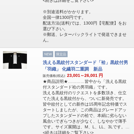
<続きは詳細をご覧下さい>
※別途送料がかかります。
全国一律1300円です。
配送方法(送料)では、1300円【宅配便】をお
選び下さい。
※郵送、レターパックライトで発送できませ
ん。
NEW
限定品
洗える黒紋付スタンダード「袷」黒紋付男
「羽織」 化繊羽二重調 新品
23,001～26,001
円
販売価格(税込):
★商品説明★…………皆中から「洗える黒紋
付スタンダード袷の男羽織」です。
洗える黒紋付のリクエストを多数頂き、仕立
てた洗える黒紋付から、ついに新発売です。
皆中紋付としての新作は15周年記念特価でス
タートしましたが、この商品はグレードアッ
プしたスタンダードの袷で、本絹に劣らない
風合いでぎらつきが少なく、しなやかで薄手
です。サイズ展開は、M、L、LL、3Lです。…
<続きは詳細をご覧下さい>