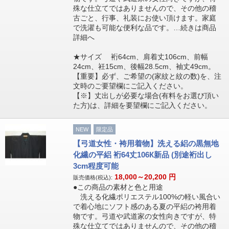
殊な仕立てではありませんので、その他の稽
古ごと、行事、礼装にお使い頂けます。家庭
で洗濯も可能な便利な品です。…続きは商品
詳細へ
★サイズ 裄64cm、肩着丈106cm、前幅
24cm、衽15cm、後幅28.5cm、袖丈49cm。
【重要】必ず、ご希望の(家紋と紋の数)を、注
文時のご要望欄にご記入ください。
【※】丈出しが必要な場合(有料をお選び頂い
た方)は、詳細を要望欄にご記入ください。
NEW
限定品
【弓道女性・袴用着物】洗える絽の黒無地
化繊の平絽 裄64丈106К新品 (別途裄出し
3cm程度可能
18,000～20,200
円
販売価格(税込):
●この商品の素材と色と用途
洗える化繊ポリエステル100%の軽い風合い
で着心地にソフト感のある夏の平絽の袴用着
物です。弓道や武道家の女性向きですが、特
殊な仕立てではありませんので、その他の稽