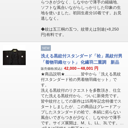
らつきが少なく、しなやかで薄手の縮緬地、
ソフトな風合いながらしっかりした印象の生
地を使いました。初回生産分10着です。お見
逃しなく。
◆紋は五三桐の五つ。紋替えは別途(+8,250
円)有料です。
NEW
洗える黒紋付スタンダード「袷」黒紋付男
「着物羽織セット」 化繊羽二重調 新品
42,000～48,001
円
販売価格(税込):
★商品説明★…………皆中から「洗える黒紋
付スタンダード袷の男着物羽織セット」で
す。
洗える黒紋付のリクエストを多数頂き、仕立
てた洗える黒紋付から、ついに新発売です。
皆中紋付としての新作は15周年記念特価でス
タートしましたが、この商品はグレードアッ
プしたスタンダードの袷で、本絹に劣らない
風合いでぎらつきが少なく、しなやかで薄手
です。サイズ展開は、M、L、LL、3Lです。…