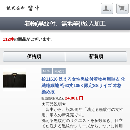
着物(黒紋付、無地等)/紋入加工
112
件
の商品がございます。
価格順
新着順
NEW
限定品
拾11616 洗える女性黒紋付着物袴用単衣 化
繊縮緬地 裄63丈105К 限定SSサイズ 本格
染め抜
24,001
円
販売価格(税込):
★商品説明★…………
皆中から、祝20周年「洗える黒紋付の女性
用」単衣の新発売です。
洗える黒紋付のリクエストを多数頂き、仕立
てた洗える黒紋付シリーズから、ついに袴用