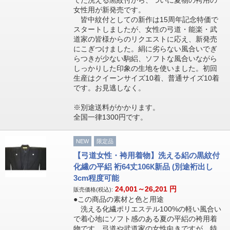
てた洗える黒紋付から、ついに夏物の袴用の
女性用が新発売です。
皆中紋付としての新作は15周年記念特価で
スタートしましたが、女性の弓道・能楽・武
道家の皆様からのリクエストに応え、新発売
にこぎつけました。絹に劣らない風合いでぎ
らつきが少ない駒絽、ソフトな風合いながら
しっかりした印象の生地を使いました。初回
生産はクイーンサイズ10着、普通サイズ10着
です。お見逃しなく。
※別途送料がかかります。
全国一律1300円です。
NEW
限定品
【弓道女性・袴用着物】洗える絽の黒紋付
化繊の平絽 裄64丈106К新品 (別途裄出し
3cm程度可能
24,001～26,201
円
販売価格(税込):
●この商品の素材と色と用途
洗える化繊ポリエステル100%の軽い風合い
で着心地にソフト感のある夏の平絽の袴用着
物です。弓道や武道家の女性向きですが、特