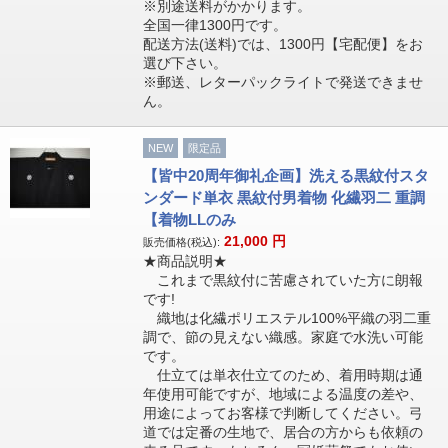
※別途送料がかかります。
全国一律1300円です。
配送方法(送料)では、1300円【宅配便】をお
選び下さい。
※郵送、レターパックライトで発送できませ
ん。
NEW
限定品
【皆中20周年御礼企画】洗える黒紋付スタ
ンダード単衣 黒紋付男着物 化繊羽二 重調
【着物LLのみ
21,000
円
販売価格(税込):
★商品説明★
これまで黒紋付に苦慮されていた方に朗報
です!
織地は化繊ポリエステル100%平織の羽二重
調で、節の見えない織感。家庭で水洗い可能
です。
仕立ては単衣仕立てのため、着用時期は通
年使用可能ですが、地域による温度の差や、
用途によってお客様で判断してください。弓
道では定番の生地で、居合の方からも依頼の