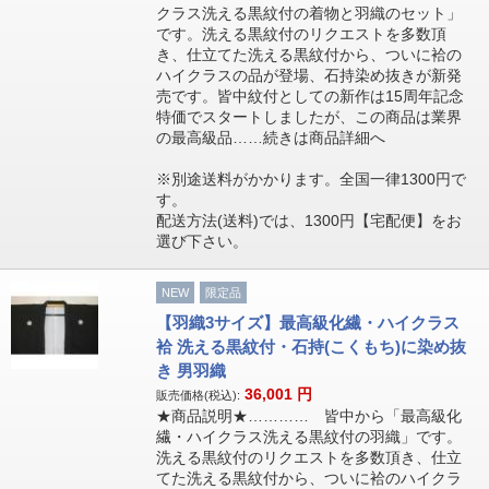
クラス洗える黒紋付の着物と羽織のセット」
です。洗える黒紋付のリクエストを多数頂
き、仕立てた洗える黒紋付から、ついに袷の
ハイクラスの品が登場、石持染め抜きが新発
売です。皆中紋付としての新作は15周年記念
特価でスタートしましたが、この商品は業界
の最高級品……続きは商品詳細へ
※別途送料がかかります。全国一律1300円で
す。
配送方法(送料)では、1300円【宅配便】をお
選び下さい。
NEW
限定品
【羽織3サイズ】最高級化繊・ハイクラス
袷 洗える黒紋付・石持(こくもち)に染め抜
き 男羽織
36,001
円
販売価格(税込):
★商品説明★………… 皆中から「最高級化
繊・ハイクラス洗える黒紋付の羽織」です。
洗える黒紋付のリクエストを多数頂き、仕立
てた洗える黒紋付から、ついに袷のハイクラ