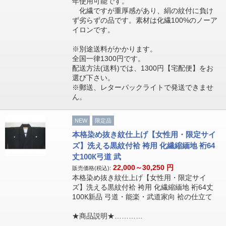
年使用可能です。
化繊ですが重厚感があり、絹の紋付に負け
ず劣らずの品です。素材は化繊100%のノーア
イロンです。
※別途送料がかかります。
全国一律1300円です。
配送方法(送料)では、1300円【宅配便】をお
選び下さい。
※郵送、レターパックライトで発送できませ
ん。
NEW
限定品
本格染め抜き紋仕上げ【女性用・限定サイ
ズ】洗える黒紋付袷 袴用 化繊縮緬地 裄64
丈100К弓道 武
22,000～30,250
円
販売価格(税込):
本格染め抜き紋仕上げ【女性用・限定サイ
ズ】洗える黒紋付袷 袴用 化繊縮緬地 裄64丈
100К新品 弓道・能楽・武道家向 袷の仕立て
★商品説明★…………