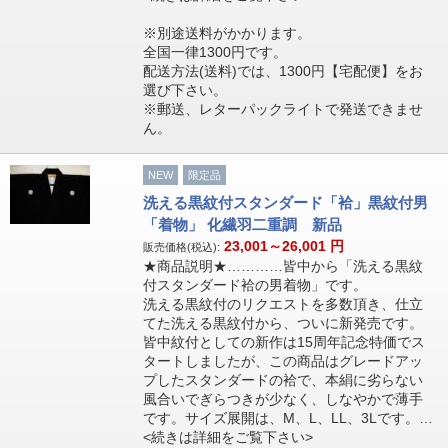
※別途送料がかかります。
全国一律1300円です。
配送方法(送料)では、1300円【宅配便】をお
選び下さい。
※郵送、レターパックライトで発送できませ
ん。
NEW
限定品
洗える黒紋付スタンダード「袷」黒紋付男
「着物」 化繊羽二重調 新品
23,001～26,001
円
販売価格(税込):
★商品説明★…………皆中から「洗える黒紋
付スタンダード袷の男着物」です。
洗える黒紋付のリクエストを多数頂き、仕立
てた洗える黒紋付から、ついに新発売です。
皆中紋付としての新作は15周年記念特価でス
タートしましたが、この商品はグレードアッ
プしたスタンダードの袷で、本絹に劣らない
風合いでぎらつきが少なく、しなやかで薄手
です。サイズ展開は、M、L、LL、3Lです。…
<続きは詳細をご覧下さい>