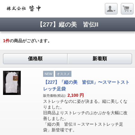
【277】縦の美 皆伝II
1
件
の商品がございます。
価格順
新着順
NEW
オススメ
【227】「縦の美 皆伝II」〜スマートスト
レッチ足袋
2,100
円
販売価格(税込):
ストレッチなのに姿が決まる。縦に美しくな
りました。
旧商品よりストレッチのぶかぶかを大幅に改
善しました。
「縦の美 皆伝Ⅱ～スマートストレッチ足
袋」新登場です。