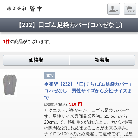
【232】口ゴム足袋カバー(コハゼなし)
1
件
の商品がございます。
価格順
新着順
NEW
令和型【232】「口(くち)ゴム足袋カバー」
コハゼなし 男性サイズから女性サイズま
で
910
円
販売価格(税込):
リクエストが多かった、口ゴム足袋カバーで
す。男性サイズ廉価品業界初。21.5cmから
29cmまで。移動用の汚れ防止に。カバンや帯
の隙間などにも忍ばせることが出来る厚み。
ナイロン100%のため洗濯して速乾です。足袋