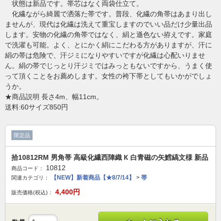
状態は新品です。帯芯はなく両袋仕立て。
化繊ながら綺麗で洒落た帯です。普段、化繊の角帯はあまり出し
ませんが、現代は化繊は洗えて重宝しますのでいい品だけ少量出品
します。安物の化繊の角帯ではなく、絹と遜色ない拵えです。家庭
で洗濯も可能。よく、とにかく絹にこだわる方がありますが、汗に
絹の帯は危険で、汗ジミになりやすいですが化繊は心配いりませ
ん。絹の帯でじっとり汗ジミではみっともないですから、うまく使
って頂くことをお薦めします。女性の袴下帯としてもいかがでしょ
うか。
★商品説明 長さ4m、幅11cm。
送料:60サイズ850円
限定品
拾10812RM 男角帯 高級化繊西陣織 К 白青磁の矢鱈縞文様 新品
10812
商品コード：
【NEW】新着商品【★8/7/14】
>
帯
関連カテゴリ：
4,400
円
販売価格(税込)：