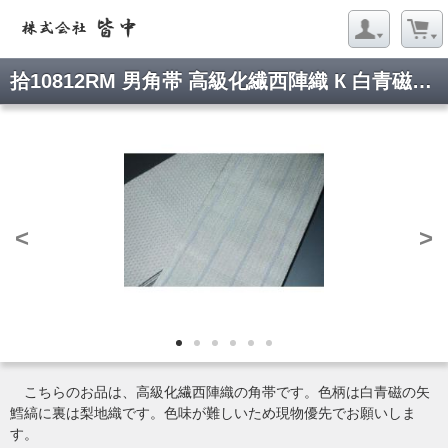
拾10812RM 男角帯 高級化繊西陣織 К 白青磁の矢鱈縞文様 新品
<
>
こちらのお品は、高級化繊西陣織の角帯です。色柄は白青磁の矢
鱈縞に裏は梨地織です。色味が難しいため現物優先でお願いしま
す。