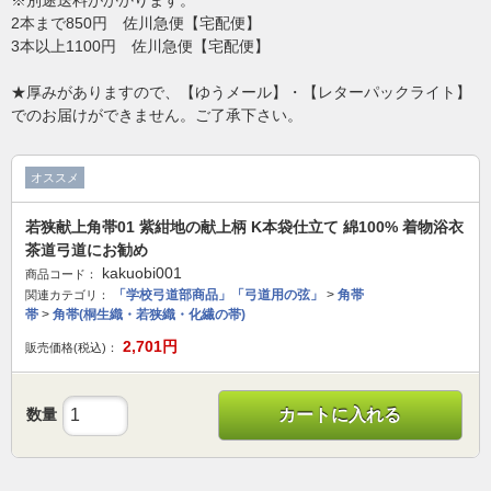
※別途送料がかかります。
2本まで850円 佐川急便【宅配便】
3本以上1100円 佐川急便【宅配便】
★厚みがありますので、【ゆうメール】・【レターパックライト】
でのお届けができません。ご了承下さい。
オススメ
若狭献上角帯01 紫紺地の献上柄 Κ本袋仕立て 綿100% 着物浴衣
茶道弓道にお勧め
kakuobi001
商品コード：
「学校弓道部商品」「弓道用の弦」
>
角帯
関連カテゴリ：
帯
>
角帯(桐生織・若狭織・化繊の帯)
2,701
円
販売価格(税込)：
数量
カートに入れる