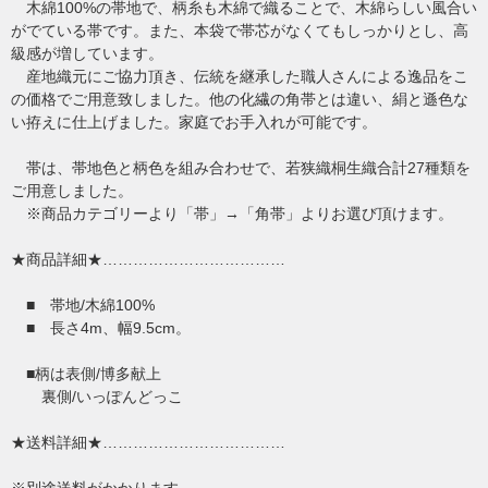
木綿100%の帯地で、柄糸も木綿で織ることで、木綿らしい風合い
がでている帯です。また、本袋で帯芯がなくてもしっかりとし、高
級感が増しています。
産地織元にご協力頂き、伝統を継承した職人さんによる逸品をこ
の価格でご用意致しました。他の化繊の角帯とは違い、絹と遜色な
い拵えに仕上げました。家庭でお手入れが可能です。
帯は、帯地色と柄色を組み合わせで、若狭織桐生織合計27種類を
ご用意しました。
※商品カテゴリーより「帯」→「角帯」よりお選び頂けます。
★商品詳細★………………………………
■ 帯地/木綿100%
■ 長さ4m、幅9.5cm。
■柄は表側/博多献上
裏側/いっぽんどっこ
★送料詳細★………………………………