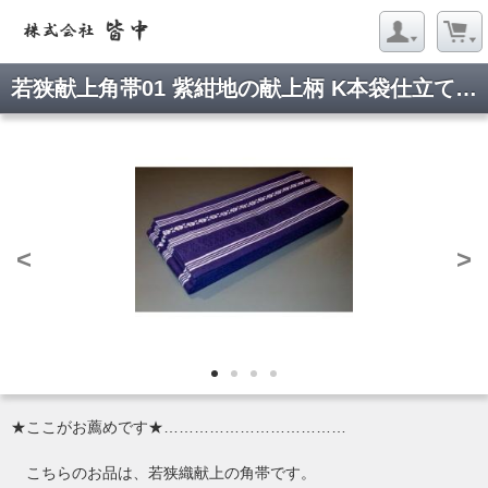
若狭献上角帯01 紫紺地の献上柄 Κ本袋仕立て 綿100% 着物浴衣茶道弓道にお勧め
<
>
★ここがお薦めです★………………………………
こちらのお品は、若狭織献上の角帯です。