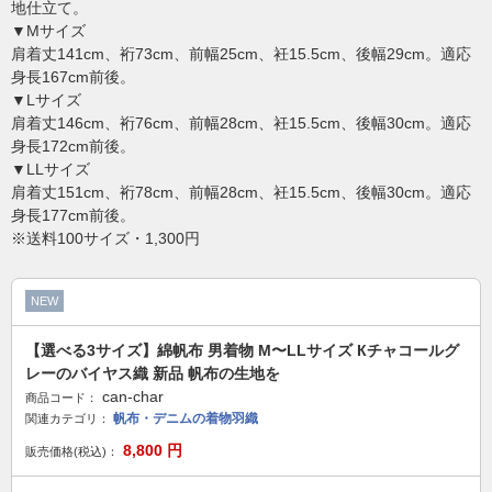
地仕立て。
▼Mサイズ
肩着丈141cm、裄73cm、前幅25cm、衽15.5cm、後幅29cm。適応
身長167cm前後。
▼Lサイズ
肩着丈146cm、裄76cm、前幅28cm、衽15.5cm、後幅30cm。適応
身長172cm前後。
▼LLサイズ
肩着丈151cm、裄78cm、前幅28cm、衽15.5cm、後幅30cm。適応
身長177cm前後。
※送料100サイズ・1,300円
NEW
【選べる3サイズ】綿帆布 男着物 M〜LLサイズ Кチャコールグ
レーのバイヤス織 新品 帆布の生地を
can-char
商品コード：
帆布・デニムの着物羽織
関連カテゴリ：
8,800
円
販売価格(税込)：