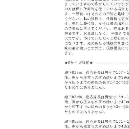
まっていますので広がりにくいですか
の方は稀に仕舞袴を使っている場合も
す。一般使いはその方の用途と趣味で
ください。私の経験上、仕舞袴は男女
す。男性は腰位置。女性は帯の場所に
ので長めに考えてください。在庫ある
特価です。お見逃しなく。 平置きで
沢ですが、つけていただくと燻し銀く
になります。光のあたる地紋の角度に
味の趣が違いますので、現物優先にて
ます。
★9サイズ詳細★………………………
紐下81cm、適応身長は男性で157～1
後。裾から股立ちの留め縫いまで39c
から紐下までの斜めの長さが42cm(
たものではありません)。
紐下83cm、適応身長は男性で159～1
後。裾から股立ちの留め縫いまで41c
から紐下までの斜めの長さが43cm(
たものではありません)。
紐下85cm、適応身長は男性で161～1
後。裾から股立ちの留め縫いまで43c