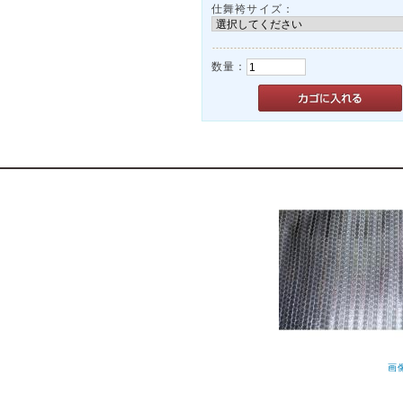
仕舞袴サイズ：
数量：
画