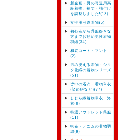
新企画・男の弓道用高
級着物、袖丈・袖付け
を調整しました!(13)
女性用弓道着物(5)
初心者から呉服好きな
方までお勧め男性着物
羽織(34)
和装コート・マント
(2)
男の洗える着物・シル
ク化繊の着物シリーズ
(51)
皆中の浴衣・着物単衣
(染め絣など)(77)
しじら織着物単衣・浴
衣(8)
特選アウトレット呉服
(11)
帆布・デニムの着物羽
織(9)