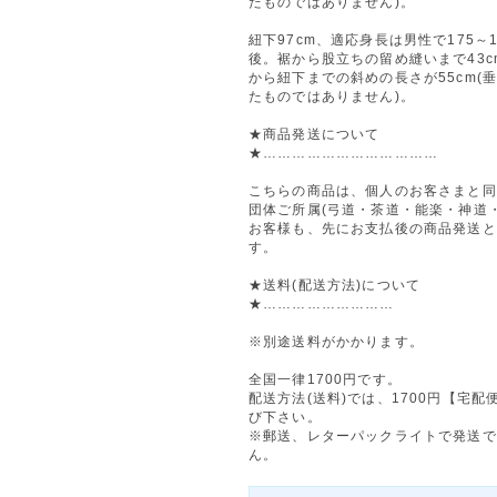
たものではありません)。
紐下97cm、適応身長は男性で175～1
後。裾から股立ちの留め縫いまで43c
から紐下までの斜めの長さが55cm(
たものではありません)。
★商品発送について
★………………………………
こちらの商品は、個人のお客さまと同
団体ご所属(弓道・茶道・能楽・神道・
お客様も、先にお支払後の商品発送と
す。
★送料(配送方法)について
★………………………
※別途送料がかかります。
全国一律1700円です。
配送方法(送料)では、1700円【宅配
び下さい。
※郵送、レターパックライトで発送で
ん。