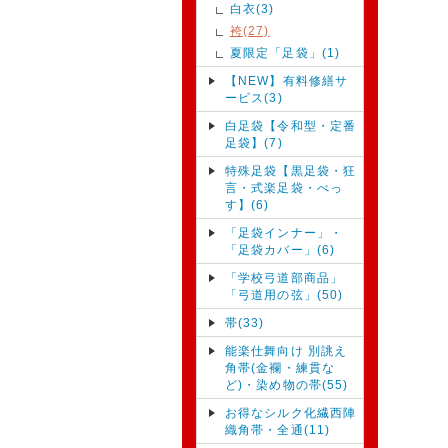
白衣(3)
袴(27)
夏限定「足袋」(1)
【NEW】有料修繕サ
ービス(3)
白足袋【令和型・定番
足袋】(7)
特殊足袋【黒足袋・狂
言・式楽足袋・べっ
す】(6)
「足袋インナー」・
「足袋カバー」(6)
「学校弓道部商品」
「弓道用の弦」(50)
帯(33)
能楽仕舞向け 別誂え
角帯(金襴・練貫な
ど)・染め物の帯(55)
お得なシルク化繊西陣
織角帯・全通(11)