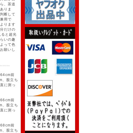
ら、茶道
ありま
判断して
兼用で
よります
分だけの
見ると超光
らいの趣
よって色
お願いし
………
64cm前
m、股立ち
垂直に測っ
66cm前
m、股立ち
垂直に測っ
68cm前
m、股立ち