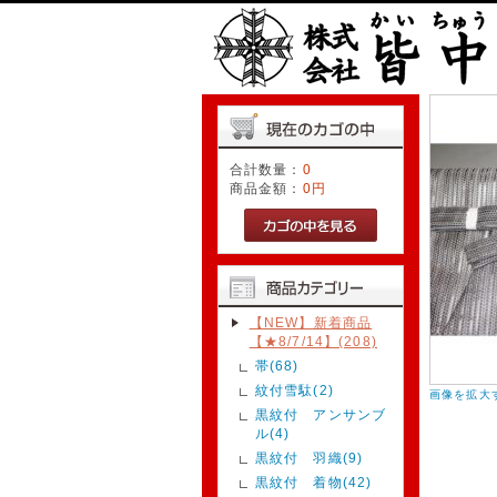
合計数量：
0
商品金額：
0円
【NEW】新着商品
【★8/7/14】(208)
帯(68)
紋付雪駄(2)
画像を拡大
黒紋付 アンサンブ
ル(4)
黒紋付 羽織(9)
黒紋付 着物(42)