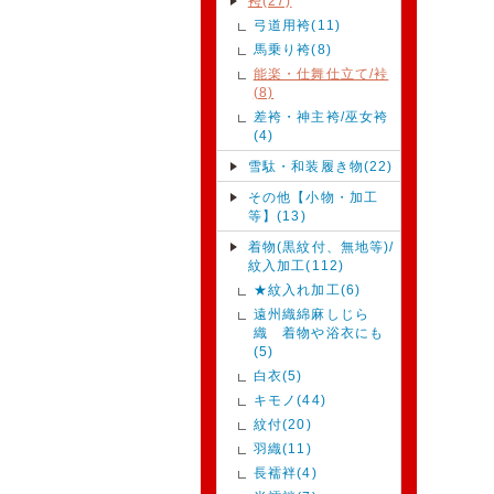
袴(27)
弓道用袴(11)
馬乗り袴(8)
能楽・仕舞仕立て/裃
(8)
差袴・神主袴/巫女袴
(4)
雪駄・和装履き物(22)
その他【小物・加工
等】(13)
着物(黒紋付、無地等)/
紋入加工(112)
★紋入れ加工(6)
遠州織綿麻しじら
織 着物や浴衣にも
(5)
白衣(5)
キモノ(44)
紋付(20)
羽織(11)
長襦袢(4)