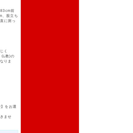
83cm前
m、股立ち
垂直に測っ
じく
仏教)の
なりま
便】をお選
きませ