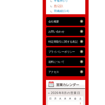
半襦袢(7)
袴(20)
羽織紐(14)
会社概要
お問い合わせ
特定商取引に関する表記
プライバシーポリシー
送料について
アクセス
2026年8月の営業日
日
月
火
水
木
金
土
1