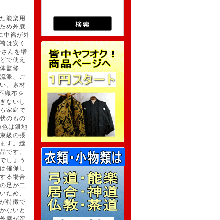
た能楽用
ため外襞
に中襠が外
袴は安く
子さんを増
どで使え
体監修
流派、ご
い。素材
不織布を
ぎないし
ら家庭で
状のもの
の色は銀地
束級の張
ます。縫
品です。
でしょう
は確保し
する場合
の足が二
いため、
が特徴で
かないと
外襞が留