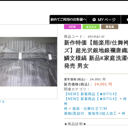
商品コード：
shimai-sl
新作特価【能楽用/仕舞
ズ】超光沢銀地銀襴唐織
鱗文様縞 新品К家庭洗濯
発売 男女
通常価格(税込)：
24,001
円
販売価格(税込)：
24,001
円
関連カテゴリ：
【NEW】新着商品【★8/7/14】
【NEW】新着商品【★8/7/14】
>
袴
する
袴
袴
>
能楽・仕舞仕立て/裃
着物(黒紋付、無地等)/紋入加工
>
袴
★商品説明★……………………………