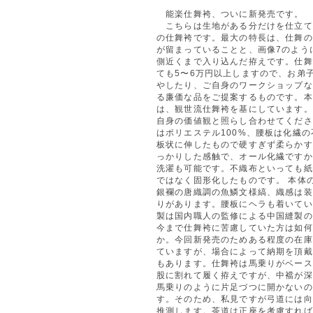
能楽仕舞袴、ついに新発売です。
こちらは生地がある分だけを仕立て
の仕舞袴です。最大の特長は、仕舞の
が留まっていることと、画像7のよう
側近くまで入り込んだ拵えです。仕舞
ても5〜6万円以上しますので、お弟
やしたり、ご自身のワークショップな
る廉価な品をご提案するものです。本
は、観世流仕舞袴を基にしています。
自身の価値観と照らし合わせてくださ
はポリエステル100%、腰板は化繊の
板状に伸したもので硬すぎず柔らかす
っかりした感触で、オール化繊ですか
洗濯も可能です。不織布といっても紙
ではなく固形化したものです。 本体
銀襴の唐織調の魚鱗文様縞、織感は装
りがあります。腰板にヘラも着いてい
製は国内職人の監修による中国縫製の
今まで仕舞袴に苦慮していた方は如何
か。今回新発売のためある程度の在庫
ていますが、場合によって納期を頂戴
もあります。仕舞袴は馬乗りがベース
股に割れて履く拵えですが、中襠が深
馬乗りのように片足づつに開かないの
す。そのため、私見ですが弓道には向
推測します。茶道は正座を考慮すれば