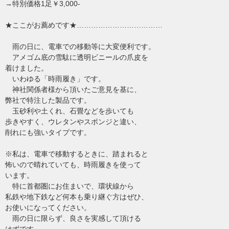
→特別価格1足￥3,000-
★ここがお薦めです★………………………………
雨の日に、電車での移動等に大変便利です。
アメゴム底の雪駄に透明ビニールの爪皮を
着けました。
いわゆる「時雨履き」です。
神社関係者様から頂いたご意見を基に、
弊社で特注した製品です。
玉砂利や土くれ、石畳などを歩いても
歩きやすく、ウレタンやスポンジと違い、
削れにも強いタイプです。
※私は、電車で移動するときに、踏まれると
怖いので晴れていても、時雨履きを使って
います。
特に首都圏にお住まいで、環状線から
私鉄や地下鉄など何本も乗り継ぐ方はぜひ、
お使いになってください。
雨の日に限らず、良さを実感して頂ける