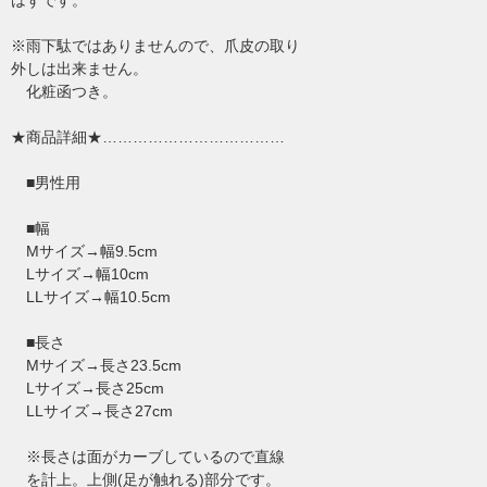
はずです。
※雨下駄ではありませんので、爪皮の取り
外しは出来ません。
化粧函つき。
★商品詳細★………………………………
■男性用
■幅
Mサイズ→幅9.5cm
Lサイズ→幅10cm
LLサイズ→幅10.5cm
■長さ
Mサイズ→長さ23.5cm
Lサイズ→長さ25cm
LLサイズ→長さ27cm
※長さは面がカーブしているので直線
を計上。上側(足が触れる)部分です。