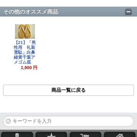
その他のオススメ商品
【21】「男
性用 礼装
雪駄」白鼻
緒黄千葉ア
メゴム底
1,900 円
商品一覧に戻る