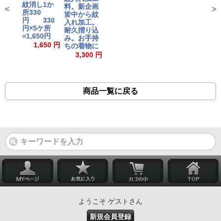
紋消し1か
料。新企画
<
>
所330
皆中から紋
円 330
入れ加工。
円×5ケ所
耐久摺り込
=1,650円
み。お手持
1,650 円
ちの着物に
3,300 円
商品一覧に戻る
ようこそ ゲストさん
新規会員登録