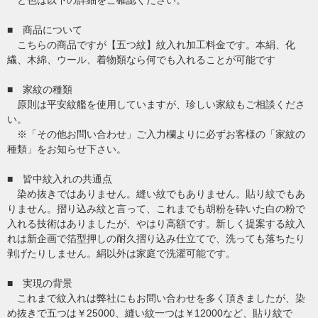
と色は以下の詳細をご確認ください。
■ 商品について
こちらの商品ですが【五つ紋】紋入れ加工料金です。本絹、化
繊、木綿、ウール、着物類なら何でも入れることが可能です
■ 家紋の種類
原則は平安紋艦を使用していますが、珍しい家紋もご相談くださ
い。
※「その他お問い合わせ」ご入力欄よりに必ずお客様の「家紋の
種類」をお知らせ下さい。
■ 皆中紋入れの共通点
染め抜きではありません。縫い紋でもありません。貼り紋でもあ
りません。摺り込み紋と言って、これまでも胡粉を砕いた白の粉で
入れる技術はありましたが、やはり高額です。新しく提案する紋入
れは新企画で箔型押しの耐久摺り込み仕立てで、洗っても落ちたり
剥げたりしません。絹以外は家庭で洗濯可能です。
■ 実現の背景
これまで紋入れは弊社にもお問い合わせを多く頂きましたが、染
め抜きで五つは￥25000、縫い紋一つは￥12000など、貼り紋で