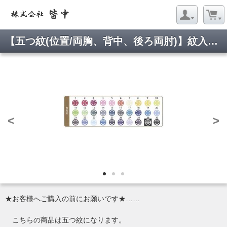
【五つ紋(位置/両胸、背中、後ろ両肘)】紋入加工料。新企画皆中から紋入れ加工。耐久摺り込み。お手持ち
<
>
★お客様へご購入の前にお願いです★……
こちらの商品は五つ紋になります。