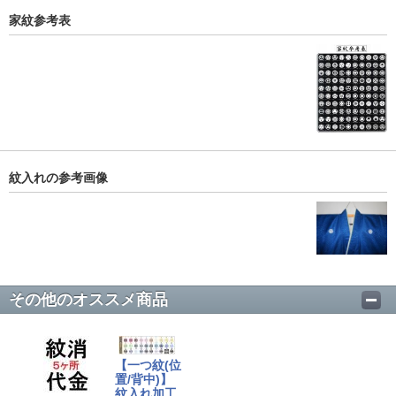
家紋参考表
紋入れの参考画像
その他のオススメ商品
【一つ紋(位
置/背中)】
紋入れ加工