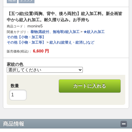
NEW
オススメ
【五つ紋(位置/両胸、背中、後ろ両肘)】紋入加工料。新企画皆
中から紋入れ加工。耐久摺り込み。お手持ち
monire5
商品コード：
着物(黒紋付、無地等)/紋入加工
>
★紋入れ加工
関連カテゴリ：
その他【小物・加工等】
その他【小物・加工等】
>
紋入れ(紋替え・紋消し)など
6,600
円
販売価格(税込)：
家紋の色
数量
カートに入れる
商品情報