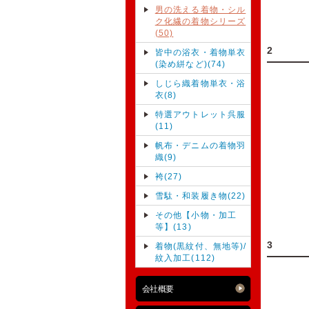
男の洗える着物・シル
ク化繊の着物シリーズ
(50)
2
皆中の浴衣・着物単衣
(染め絣など)(74)
しじら織着物単衣・浴
衣(8)
特選アウトレット呉服
(11)
帆布・デニムの着物羽
織(9)
袴(27)
雪駄・和装履き物(22)
その他【小物・加工
等】(13)
3
着物(黒紋付、無地等)/
紋入加工(112)
会社概要