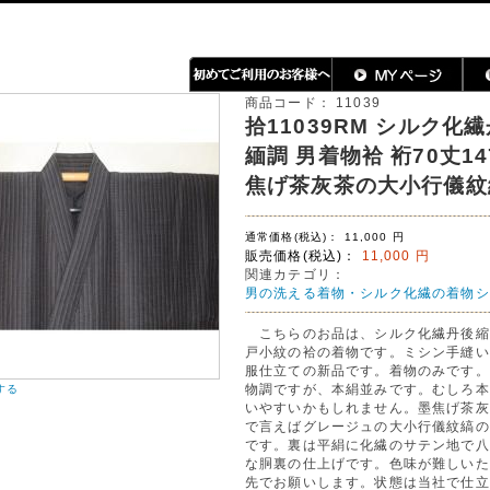
商品コード：
11039
拾11039RM シルク化
緬調 男着物袷 裄70丈14
焦げ茶灰茶の大小行儀紋
通常価格(税込)：
11,000
円
販売価格(税込)：
11,000
円
関連カテゴリ：
男の洗える着物・シルク化繊の着物シ
こちらのお品は、シルク化繊丹後縮
戸小紋の袷の着物です。ミシン手縫い
服仕立ての新品です。着物のみです。
物調ですが、本絹並みです。むしろ本
する
いやすいかもしれません。墨焦げ茶灰
で言えばグレージュの大小行儀紋縞の
です。裏は平絹に化繊のサテン地で八
な胴裏の仕上げです。色味が難しいた
先でお願いします。状態は当社で仕立