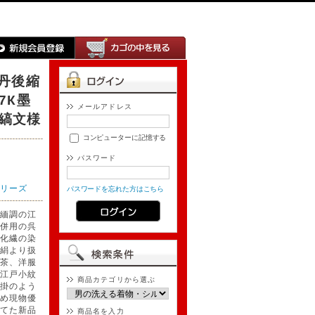
繊丹後縮
7К墨
メールアドレス
縞文様
コンピューターに記憶する
パスワード
リーズ
パスワードを忘れた方はこちら
緬調の江
併用の呉
化繊の染
絹より扱
茶、洋服
江戸小紋
商品カテゴリから選ぶ
掛のよう
め現物優
てた新品
商品名を入力