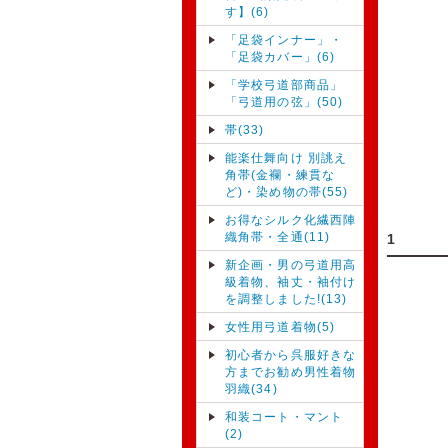
す】(6)
「足袋インナー」・
「足袋カバー」(6)
「学校弓道部商品」
「弓道用の弦」(50)
帯(33)
能楽仕舞向け 別誂え
角帯(金襴・練貫な
ど)・染め物の帯(55)
お得なシルク化繊西陣
織角帯・全通(11)
1
新企画・男の弓道用高
級着物、袖丈・袖付け
を調整しました!(13)
女性用弓道着物(5)
初心者から呉服好きな
方までお勧め男性着物
羽織(34)
和装コート・マント
(2)