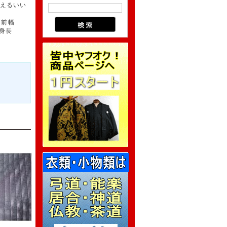
えるいい
、前幅
応身長