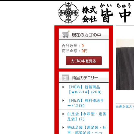
合計数量：
0
商品金額：
0円
【NEW】新着商品
【★8/7/14】(208)
【NEW】有料修繕サ
ービス(3)
画像を拡大
白足袋【令和型・定番
足袋】(7)
特殊足袋【黒足袋・狂
言・式楽足袋・べっ